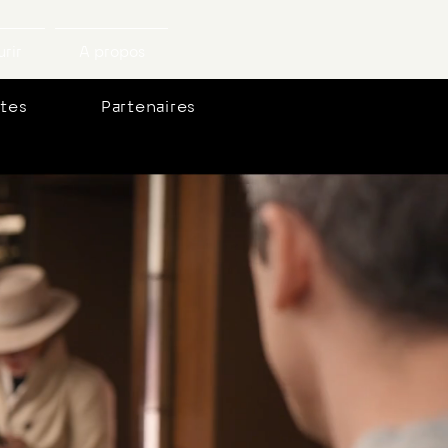
rir
A propos
stes
Partenaires