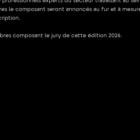
 professionnels experts du secteur travaillant au se
res le composant seront annoncés au fur et à mesur
ription.
bres composant le jury de cette édition 2026.
Amélie
Anastassiades
Directrice Expérience Client 
ADENES France