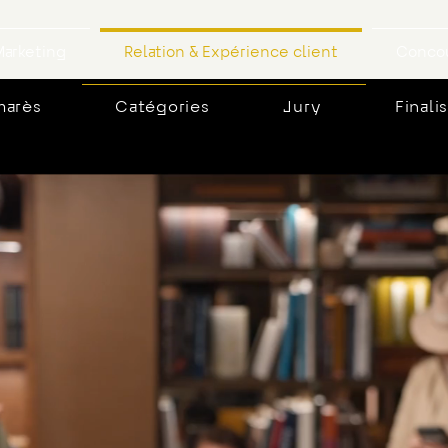
arketing
Relation & Expérience client
Concou
marès
Catégories
Jury
Finali