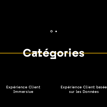
par le jury. Votez pendant 10 jours pour élire votre
Victoire du Public.
Catégories
Expérience Client
Expérience Client basé
Immersive
sur les Données