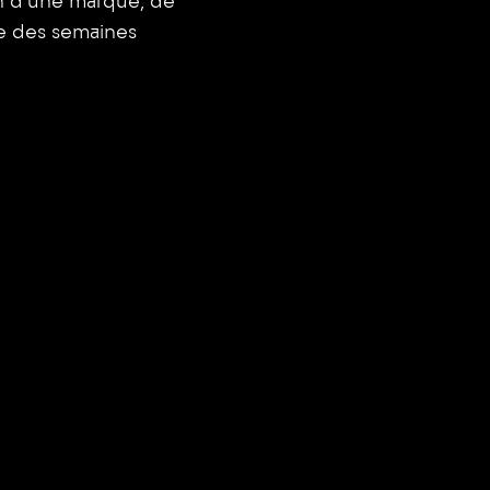
in d'une marque, de
e des semaines
Groupe