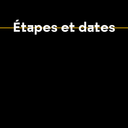
Étapes et dates
Du 12 au 22 mai
lection de la Victoire du Publ
Faites entendre votre voix !
Découvrez l'ensemble des projets retenus en finale