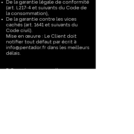
De la garantie légale de conformité
(art. L217-4 et suivants du Code de
la consommation),
De la garantie contre les vices
cachés (art. 1641 et suivants du
Code civil).
Mise en œuvre : Le Client doit
notifier tout défaut par écrit à
info@pentador.fr
dans les meilleurs
délais.
7. Données personnelles
Les données collectées (nom,
prénom, adresse, email, données
bancaires) sont traitées par
l’Organisateur pour l’exécution des
commandes et la gestion des
concours.
Droits du Client :
Accès, rectification, suppression,
portabilité, opposition.
Contact :
info@pentador.fr
.