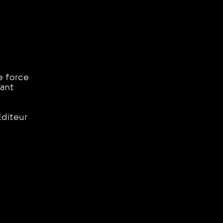
e force
lant
Editeur