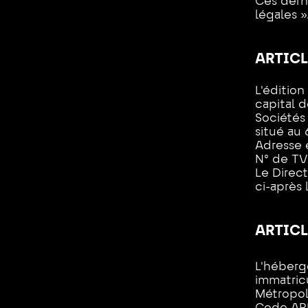
Ces derni
légales »
ARTICLE
L'éditio
capital 
Sociétés 
situé au 
Adresse 
N° de TV
Le Direc
ci-après l
ARTICL
L'héberge
immatric
Métropol