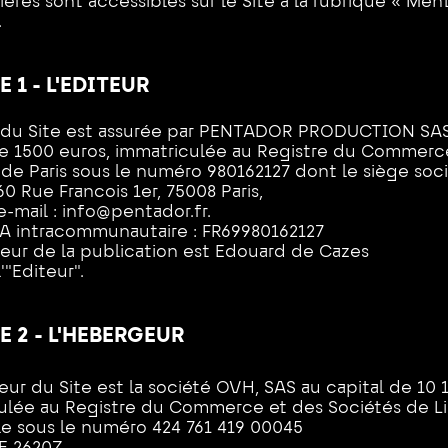
ères sont accessibles sur le Site à la rubrique « Men
.
 1 - L'EDITEUR
n du Site est assurée par PENTADOR PRODUCTION SA
de 1500 euros, immatriculée au Registre du Commerc
de Paris sous le numéro 980162127 dont le siège soci
60 Rue Francois 1er, 75008 Paris,
e-mail :
info@pentador.fr
.
A intracommunautaire : FR69980162127
teur de la publication est Edouard de Cazes
'"Editeur".
E 2 - L'HEBERGEUR
ur du Site est la société OVH, SAS au capital de 10 
ulée au Registre du Commerce et des Sociétés de Li
e sous le numéro 424 761 419 00045