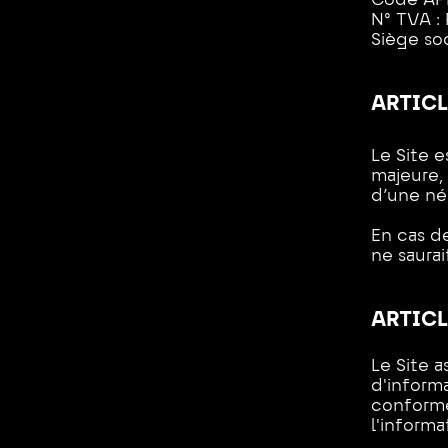
Code AP
N° TVA : 
Siège soc
ARTICL
Le Site e
majeure,
d’une né
En cas de
ne saurai
ARTICL
Le Site a
d'informa
conformém
l'informa