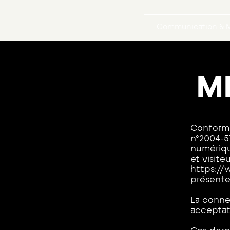
Communication & M
M
Conformém
n°2004-5
numérique
et visiteu
https://
présente
La connex
acceptat