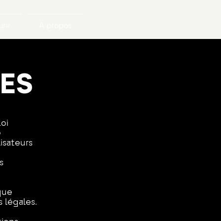
rir
A propos
ES
Loi
e
lisateurs
s
ique
 légales.