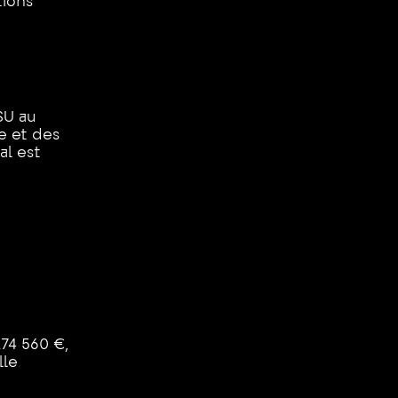
tions
SU au
e et des
al est
174 560 €,
lle