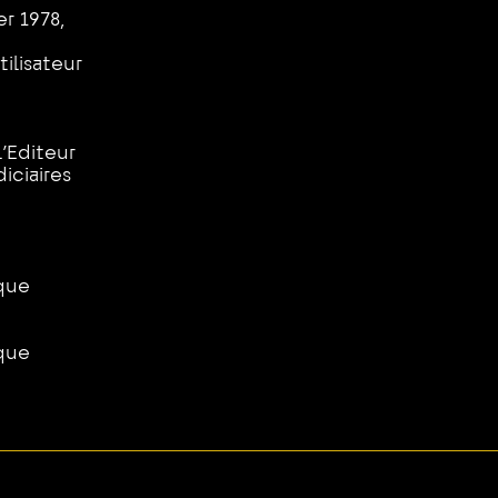
er 1978,
ilisateur
l’Editeur
iciaires
ique
ique