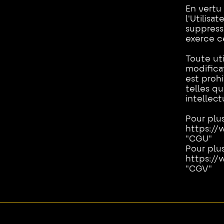
En vertu 
l'Utilisa
suppress
exerce ce
Toute uti
modificat
est prohi
telles q
intellect
Pour plu
https://
"CGU"
Pour plu
https://
"CGV"