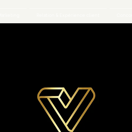
arketing
Relation & Expérience client
Concou