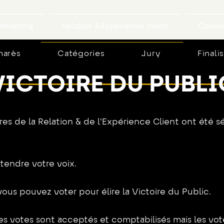
arketing
Relation & Expérience client
Concou
marès
Catégories
Jury
Finali
VICTOIRE DU PUBLI
ires de la Relation & de l'Expérience Client ont été 
ntendre votre voix.
 vous pouvez voter pour élire la Victoire du Public.
les votes sont acceptés et comptabilisés mais les vot