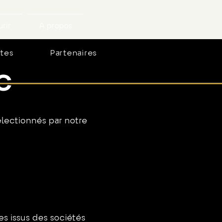
rir
A propos
stes
Partenaires
C
sélectionnés par notre
es issus des sociétés