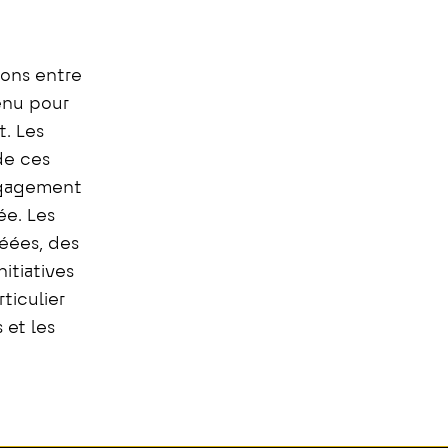
ions entre
enu pour
. Les
de ces
engagement
ée. Les
éées, des
itiatives
ticulier
s et les