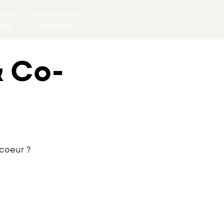
rir
A propos
& Co-
 coeur ?