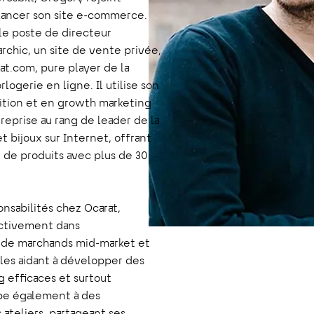
 lancer son site e-commerce.
 le poste de directeur
rchic, un site de vente privée,
at.com, pure player de la
rlogerie en ligne. Il utilise son
ition et en growth marketing
reprise au rang de leader de la
 bijoux sur Internet, offrant
 de produits avec plus de 30
onsabilités chez Ocarat,
ctivement dans
de marchands mid-market et
les aidant à développer des
g efficaces et surtout
cipe également à des