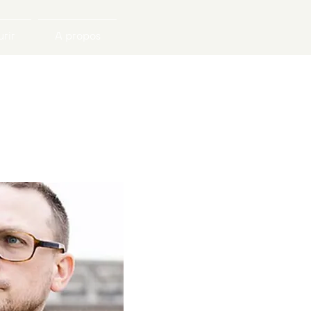
rir
A propos