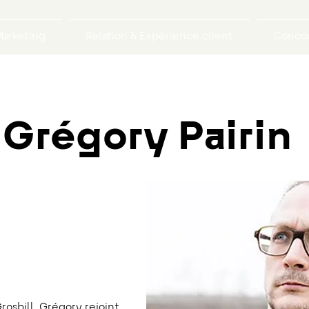
arketing
Relation & Expérience client
Concou
Grégory Pairin
ecteur
rosbill, Grégory rejoint