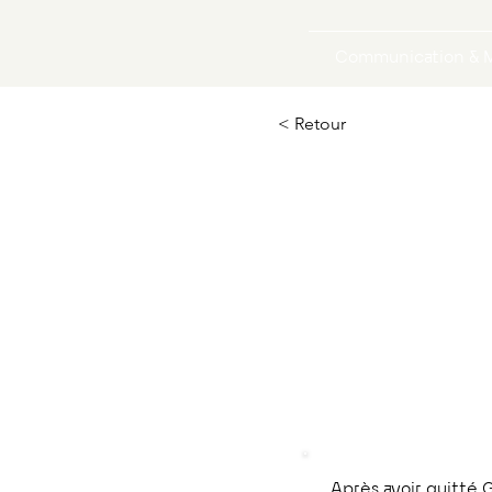
Communication & M
< Retour
Ocarat
Co-fondateur & Dir
Marketing
Après avoir quitté G